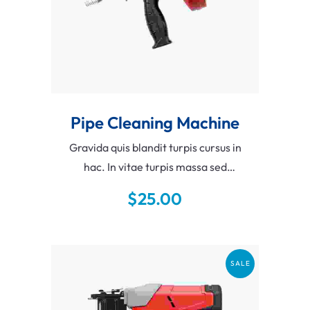
Pipe Cleaning Machine
Gravida quis blandit turpis cursus in
hac. In vitae turpis massa sed
elementum tempus. Pellentesque
$
25.00
habitant morbi tristique senectus et
netus et. Lectus sit amet est placerat
in.
SALE