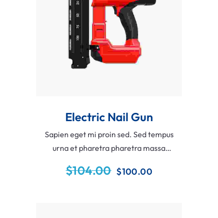
Add To Cart
Electric Nail Gun
Sapien eget mi proin sed. Sed tempus
urna et pharetra pharetra massa
massa ultricies mi. Imperdiet sed
$
104.00
$
100.00
euismod nisi porta lorem mollis aliqua
ementum eu facilisis sed.