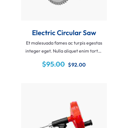
Electric Circular Saw
Et malesuada fames ac turpis egestas
integer eget. Nulla aliquet enim tortor
at auctor. Amet facilisis magna etiam
$
95.00
$
92.00
tempor orci. Vitae justo eget magna
fermentum iaculis eu non.
Add To Cart