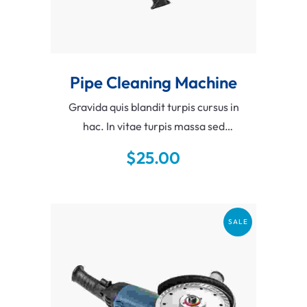
Pipe Cleaning Machine
Gravida quis blandit turpis cursus in
hac. In vitae turpis massa sed
elementum tempus. Pellentesque
$
25.00
habitant morbi tristique senectus et
netus et. Lectus sit amet est placerat
in.
SALE
Add To Cart