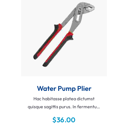
Add To Cart
Water Pump Plier
Hac habitasse platea dictumst
quisque sagittis purus. In fermentum
posuere urna nec tincidunt praesent
$
36.00
semper feugiat. Vitae auctor eu