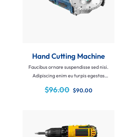
Hand Cutting Machine
Faucibus ornare suspendisse sed nisi.
Adipiscing enim eu turpis egestas
pretium aenean pharetra magna.
$
96.00
$
90.00
Vehicula ipsum a arcu cursus vitae
congue. Molestie at elementum eu
facilisis.