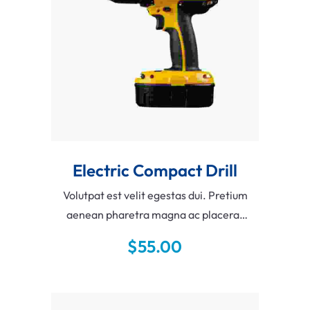
Add To Cart
Electric Compact Drill
Volutpat est velit egestas dui. Pretium
aenean pharetra magna ac placerat
vestibulum lectus mauris ultrices.
$
55.00
Libero justo laoreet sit amet cursus sit
amet dictum.