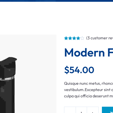
REPAIRING
RENOVATION
(
3
customer re
Modern F
$
54.00
Quisque nunc metus, rhonc
vestibulum.Excepteur sint o
culpa qui officia deserunt m