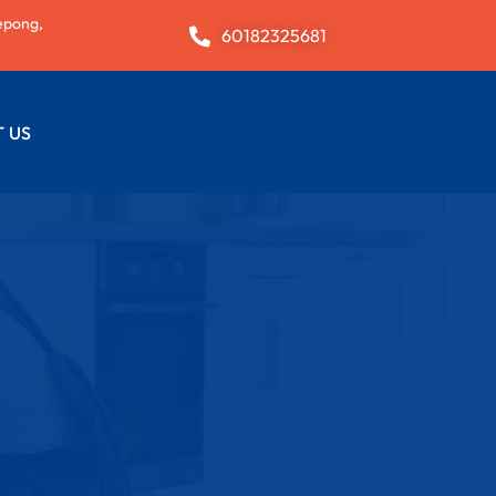
epong,
60182325681
 US