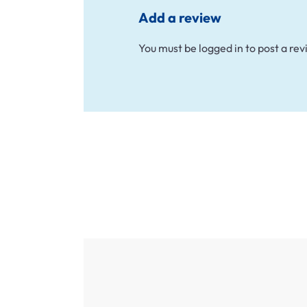
Add a review
You must be
logged in
to post a rev