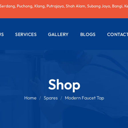
 Serdang, Puchong, Klang, Putrajaya, Shah Alam, Subang Jaya, Bangi, K
US
SERVICES
GALLERY
BLOGS
CONTACT
AC REPAIRING
ELECTRICAL
WIRING
Shop
PLUMBING
SERVICES
Home
Spares
Modern Faucet Tap
PAINTING
SERVICES
ROOF