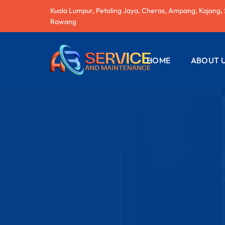
Kuala Lumpur, Petaling Jaya, Cheras, Ampang, Kajang,
Rawang
HOME
ABOUT 